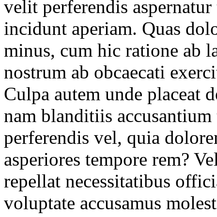
velit perferendis aspernatu
incidunt aperiam. Quas dol
minus, cum hic ratione ab l
nostrum ab obcaecati exerc
Culpa autem unde placeat de
nam blanditiis accusantium
perferendis vel, quia dolor
asperiores tempore rem? Ve
repellat necessitatibus offi
voluptate accusamus molesti