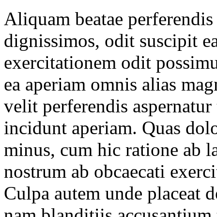
Aliquam beatae perferendis 
dignissimos, odit suscipit 
exercitationem odit possimu
ea aperiam omnis alias mag
velit perferendis aspernatu
incidunt aperiam. Quas dol
minus, cum hic ratione ab l
nostrum ab obcaecati exerc
Culpa autem unde placeat de
nam blanditiis accusantium